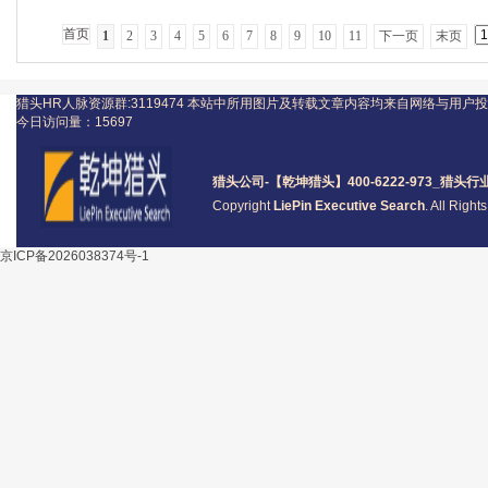
首页
1
2
3
4
5
6
7
8
9
10
11
下一页
末页
猎头HR人脉资源群:3119474
本站中所用图片及转载文章内容均来自网络与用户投
今日访问量：
15697
猎头公司
-【乾坤猎头】400-6222-973_
猎头
行
Copyright
LiePin Executive Search
. All Righ
京ICP备2026038374号-1