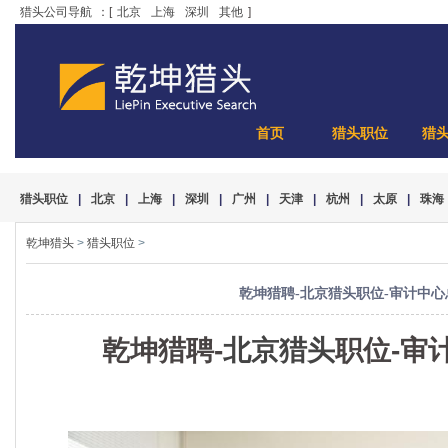
猎头公司导航
：[
北京
上海
深圳
其他
]
首页
猎头职位
猎
猎头职位
|
北京
|
上海
|
深圳
|
广州
|
天津
|
杭州
|
太原
|
珠海
乾坤猎头
>
猎头职位
>
乾坤猎聘-北京猎头职位-审计中心
乾坤猎聘-
北京猎头
职位-审