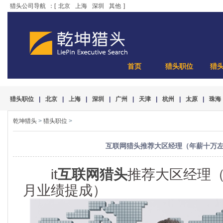
猎头公司导航
：[
北京
上海
深圳
其他
]
首页
猎头职位
猎
猎头职位
|
北京
|
上海
|
深圳
|
广州
|
天津
|
杭州
|
太原
|
珠海
乾坤猎头
>
猎头职位
>
互联网猎头推荐大区经理（年薪十万左
it
互联网猎头
推荐大区经理（
月业绩提成）