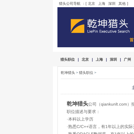
猎头公司导航
：[
北京
上海
深圳
其他
]
首
猎头职位
|
北京
|
上海
|
深圳
|
广州
乾坤猎头
>
猎头职位
>
乾坤猎头
公司（qiankunlt.co
职位描述与要求：
·本科以上学历
·熟悉C/C++语言，有1年以上的实