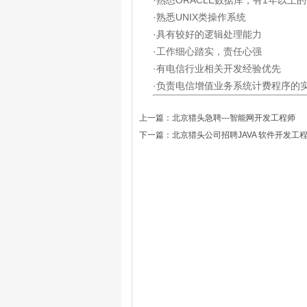
·熟悉ORACLE数据库，有1年以上
·熟悉UNIX类操作系统
·具有较好的逻辑处理能力
·工作细心踏实，责任心强
·有电信行业相关开发经验优先
·负责电信增值业务系统计费程序的
上一篇：
北京猎头急聘---智能网开发工程师
下一篇：
北京猎头公司招聘JAVA 软件开发工