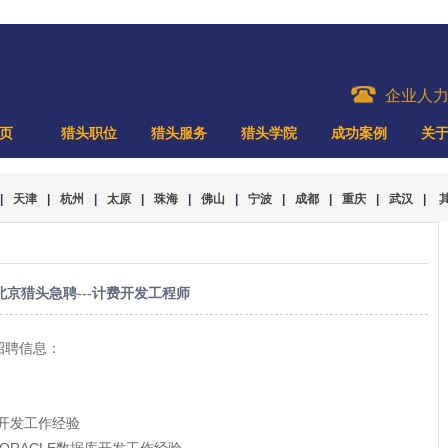
企业人
页
猎头职位
猎头服务
猎头学院
成功案例
关
|
天津
|
杭州
|
太原
|
珠海
|
佛山
|
宁波
|
成都
|
重庆
|
武汉
|
北京猎头急聘---计费开发工程师
m）招聘信息：
际开发工作经验