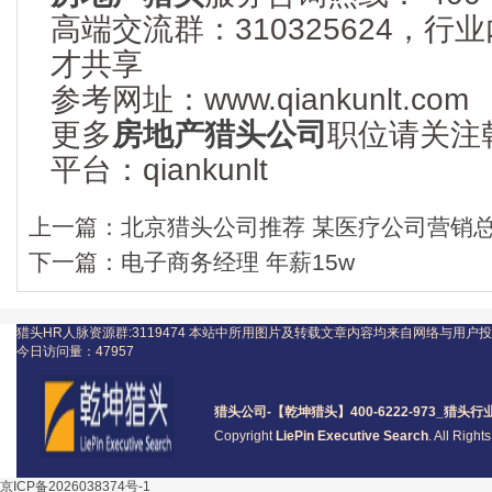
高端交流群：310325624，
才共享
参考网址：www.qiankunlt.com
更多
房地产猎头公司
职位请关注
平台：qiankunlt
上一篇：
北京猎头公司推荐 某医疗公司营销
下一篇：
电子商务经理 年薪15w
猎头HR人脉资源群:3119474
本站中所用图片及转载文章内容均来自网络与用户投
今日访问量：
47957
猎头公司
-【乾坤猎头】400-6222-973_
猎头
行
Copyright
LiePin Executive Search
. All Righ
京ICP备2026038374号-1