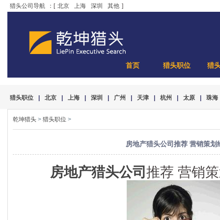
猎头公司导航
：[
北京
上海
深圳
其他
]
首页
猎头职位
猎
猎头职位
|
北京
|
上海
|
深圳
|
广州
|
天津
|
杭州
|
太原
|
珠海
乾坤猎头
>
猎头职位
>
房地产猎头公司推荐 营销策划
房地产猎头公司
推荐 营销