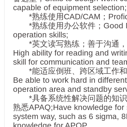
capable of equipment selection;
*熟练使用CAD/CAM；Proficien
*熟练使用办公软件；Good MS 
operation skills;
*英文读写熟练；善于沟通，
High ability for reading and wri
skill for communication and tea
*能适应倒班、跨区域工作和
Be able to work hard in different 
operation area and standby ser
*具备系统性解决问题的知识，如6
熟悉APAQ;Have knowledge for s
system way, such as 6 sigma, 
knowledge for APQP.