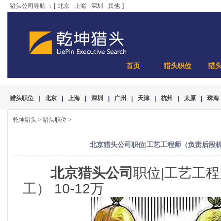
猎头公司导航
：[
北京
上海
深圳
其他
]
首页
猎头职位
猎
猎头职位
|
北京
|
上海
|
深圳
|
广州
|
天津
|
杭州
|
太原
|
珠海
乾坤猎头
>
猎头职位
>
北京猎头公司职位|工艺工程师（负责后段机加工
北京猎头公司
职位|工艺工
工） 10-12万