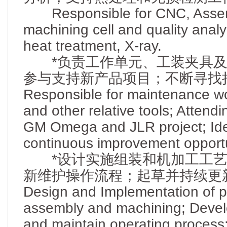
Responsible for CNC, Assem
machining cell and quality anal
heat treatment, X-ray.
*负责工作单元、工装夹具及
参与支持新产品项目；不断寻找
Responsible for maintenance wor
and other relative tools; Attend
GM Omega and JLR project; Ide
continuous improvement opportu
*设计实施组装和机加工工艺
新维护操作流程；起草并持续更
Design and Implementation of p
assembly and machining; Develo
and maintain operating proces