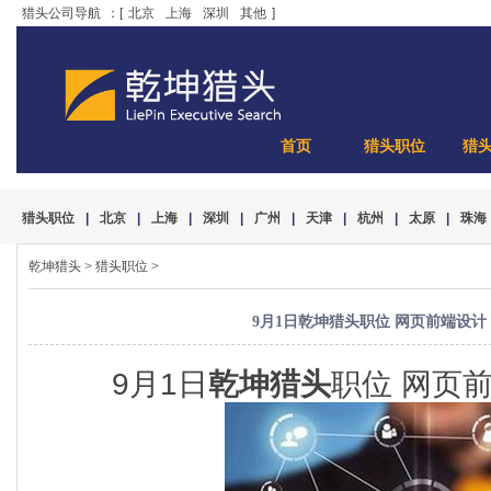
猎头公司导航
：[
北京
上海
深圳
其他
]
首页
猎头职位
猎
猎头职位
|
北京
|
上海
|
深圳
|
广州
|
天津
|
杭州
|
太原
|
珠海
乾坤猎头
>
猎头职位
>
9月1日乾坤猎头职位 网页前端设计 1
9月1日
乾坤猎头
职位 网页前