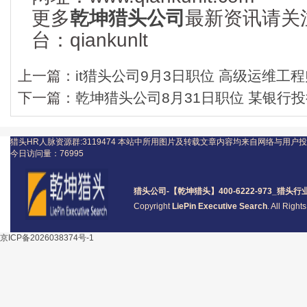
更多
乾坤猎头公司
最新资讯请关
台：qiankunlt
上一篇：
it猎头公司9月3日职位 高级运维工程师
下一篇：
乾坤猎头公司8月31日职位 某银行投
猎头HR人脉资源群:3119474
本站中所用图片及转载文章内容均来自网络与用户投
今日访问量：
76995
猎头公司
-【乾坤猎头】400-6222-973_
猎头
行
Copyright
LiePin Executive Search
. All Righ
京ICP备2026038374号-1