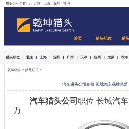
猎头公司导航
：[
北京
上海
深圳
其他
]
首页
猎头职位
猎
猎头职位
|
北京
|
上海
|
深圳
|
广州
|
天津
|
杭州
|
太原
|
珠海
乾坤猎头
>
猎头职位
>
汽车猎头公司职位 长城汽车品牌总监 15
汽车猎头公司
职位 长城汽车品
万