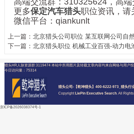
高端交流群：310325624，
更多
保定汽车猎头
职位资讯，请
微信平台：qiankunlt
上一篇：
北京猎头公司职位 某互联网公司自然语
下一篇：
北京猎头职位 机械工业百强-动力电
猎头HR人脉资源群:3119474
本站中所用图片及转载文章内容均来自网络与用户投
今日访问量：
75314
猎头公司
-【乾坤猎头】400-6222-973_
猎头
行
Copyright
LiePin Executive Search
. All Righ
京ICP备2026038374号-1