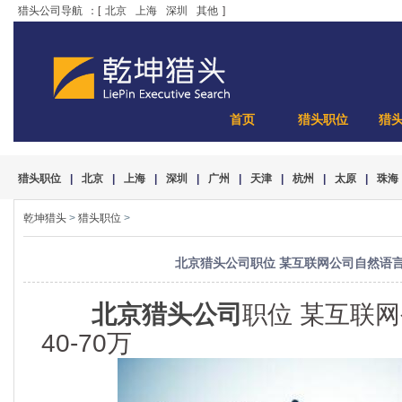
猎头公司导航
：[
北京
上海
深圳
其他
]
首页
猎头职位
猎
猎头职位
|
北京
|
上海
|
深圳
|
广州
|
天津
|
杭州
|
太原
|
珠海
乾坤猎头
>
猎头职位
>
北京猎头公司职位 某互联网公司自然语言处理
北京猎头公司
职位 某互联
40-70万