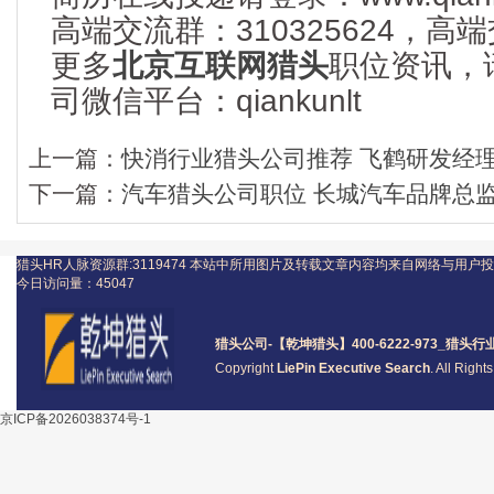
高端交流群：310325624，
更多
北京互联网猎头
职位资讯，
司微信平台：qiankunlt
上一篇：
快消行业猎头公司推荐 飞鹤研发经理1
下一篇：
汽车猎头公司职位 长城汽车品牌总监 1
猎头HR人脉资源群:3119474
本站中所用图片及转载文章内容均来自网络与用户投
今日访问量：
45047
猎头公司
-【乾坤猎头】400-6222-973_
猎头
行
Copyright
LiePin Executive Search
. All Righ
京ICP备2026038374号-1