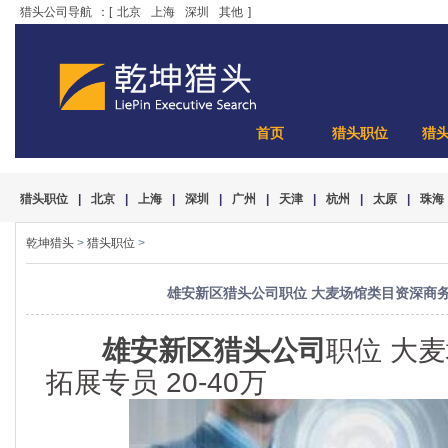
猎头公司导航
：[
北京
上海
深圳
其他
]
首页
猎头职位
猎
猎头职位
|
北京
|
上海
|
深圳
|
广州
|
天津
|
杭州
|
太原
|
珠海
乾坤猎头
>
猎头职位
>
雄安新区猎头公司职位 大麦场馆类目资深商务拓
雄安新区猎头公司
职位 大
拓展专员 20-40万