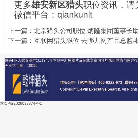
更多
雄安新区猎头
职位资讯，请
微信平台：qiankunlt
上一篇：
北京猎头公司职位 炳隆集团董事长助理
下一篇：
互联网猎头职位 去哪儿网产品总监-机票
猎头HR人脉资源群:3119474
本站中所用图片及转载文章内容均来自网络与用户投
今日访问量：
10095
猎头公司
-【乾坤猎头】400-6222-973_
猎头
行
Copyright
LiePin Executive Search
. All Righ
京ICP备2026038374号-1