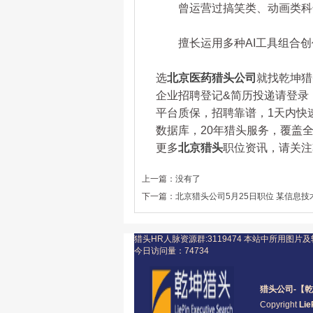
曾运营过搞笑类、动画类科普
擅长运用多种AI工具组合创作
选
北京医药猎头公司
就找乾坤猎头
企业招聘登记&简历投递请登录：www.
平台质保，招聘靠谱，1天内快
数据库，20年猎头服务，覆盖全
更多
北京猎头
职位资讯，请关注乾坤
上一篇：
没有了
下一篇：
北京猎头公司5月25日职位 某信息技术公司
猎头HR人脉资源群:3119474
本站中所用图片及
今日访问量：
74734
猎头公司
-【乾
Copyright
Lie