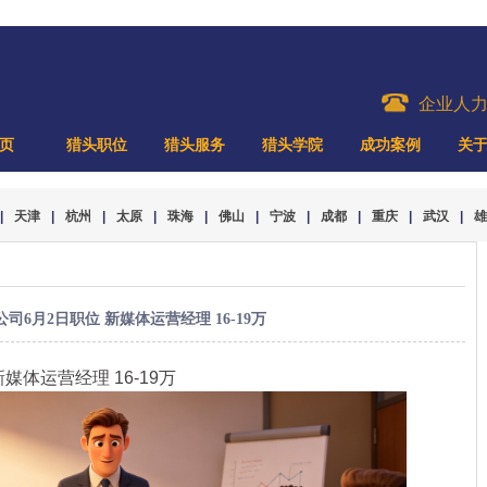
企业人
页
猎头职位
猎头服务
猎头学院
成功案例
关
|
天津
|
杭州
|
太原
|
珠海
|
佛山
|
宁波
|
成都
|
重庆
|
武汉
|
雄
司6月2日职位 新媒体运营经理 16-19万
新媒体运营经理 16-19万