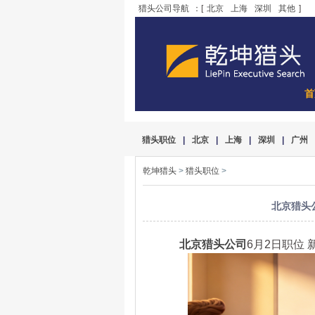
猎头公司导航
：[
北京
上海
深圳
其他
]
首
猎头职位
|
北京
|
上海
|
深圳
|
广州
乾坤猎头
>
猎头职位
>
北京猎头公
北京猎头公司
6月2日职位 