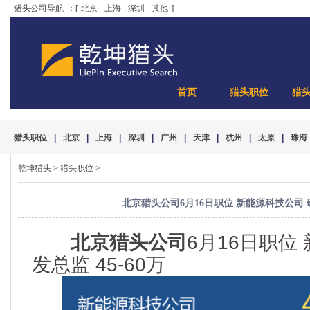
猎头公司导航
：[
北京
上海
深圳
其他
]
首页
猎头职位
猎
猎头职位
|
北京
|
上海
|
深圳
|
广州
|
天津
|
杭州
|
太原
|
珠海
乾坤猎头
>
猎头职位
>
北京猎头公司6月16日职位 新能源科技公司 研发
北京猎头公司
6月16日职位
发总监 45-60万