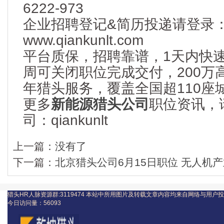
6222-973
企业招聘登记&简历投递请登录
www.qiankunlt.com
平台质保，招聘靠谱，1天内快
周可关闭职位完成交付，200万
年猎头服务，覆盖全国超110座
更多
新能源猎头公司
职位资讯，
司：qiankunlt
上一篇：
没有了
下一篇：
北京猎头公司6月15日职位 无人机产业
猎头HR人脉资源群:3119474
本站中所用图片及转载文章内容均来自网络与用户投
今日访问量：
56093