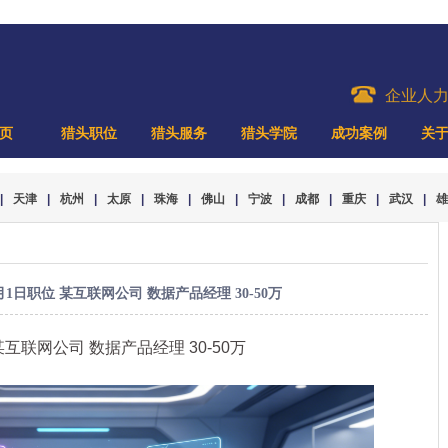
企业人
页
猎头职位
猎头服务
猎头学院
成功案例
关
|
天津
|
杭州
|
太原
|
珠海
|
佛山
|
宁波
|
成都
|
重庆
|
武汉
|
雄
1日职位 某互联网公司 数据产品经理 30-50万
某互联网公司 数据产品经理 30-50万