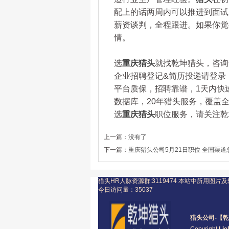
配上的话两周内可以推进到面试
薪资谈判，全程跟进。如果你觉
情。
选
重庆猎头
就找乾坤猎头，咨询热线
企业招聘登记&简历投递请登录：www.
平台质保，招聘靠谱，1天内快
数据库，20年猎头服务，覆盖全
选
重庆猎头
职位服务，请关注乾坤猎
上一篇：
没有了
下一篇：
重庆猎头公司5月21日职位 全国渠道
猎头HR人脉资源群:3119474
本站中所用图片及
今日访问量：
35037
猎头公司
-【乾