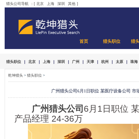
猎头公司导航
：[
北京
上海
深圳
其他
]
首页
猎头职位
猎
猎头职位
|
北京
|
上海
|
深圳
|
广州
|
天津
|
杭州
|
太原
|
珠海
乾坤猎头
>
猎头职位
>
广州猎头公司6月1日职位 某医疗设备公司 市场产
广州猎头公司
6月1日职位 
产品经理 24-36万