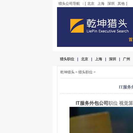
猎头公司导航
：[
北京
上海
深圳
其他
]
首
猎头职位
|
北京
|
上海
|
深圳
|
广州
乾坤猎头
>
猎头职位
>
IT服务
IT服务外包公司
职位 视觉算