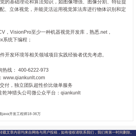
觉的基础理论和算法知识，如图像增强、图像分割、特征提
配、立体视觉，并能灵活运用视觉算法库进行物体识别和定
CV，VisionPro至少一种机器视觉开发库，熟悉.net，
nux系统下编程；
件开发环境等相关领域项目实践经验者优先考虑。
： 400-6222-973
qiankunlt.com
交付，独立团队超性价比做单服务
坤猎头公司微公众平台：qiankunlt
java开发工程师18-36万
转载文章内容均来自网络与用户投稿，如有侵权请联系我们，我们将第一时间删除。