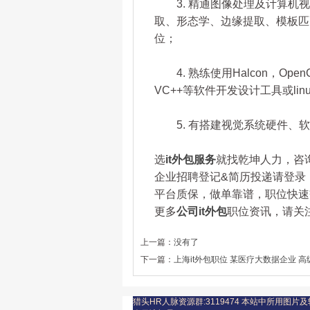
3. 精通图像处理及计算机视
取、形态学、边缘提取、模板匹
位；
4. 熟练使用Halcon，Open
VC++等软件开发设计工具或li
5. 有搭建视觉系统硬件、软
选
it外包服务
就找乾坤人力，咨询热线
企业招聘登记&简历投递请登录：www.
平台质保，做单靠谱，职位快速
更多
公司it外包
职位资讯，请关注乾
上一篇：
没有了
下一篇：
上海it外包职位 某医疗大数据企业 高级
猎头HR人脉资源群:3119474
本站中所用图片及