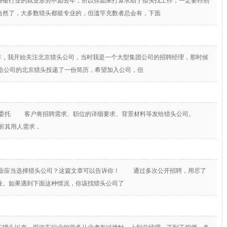
银行业的就业形势不如去年，所以你如果打算求助于猎头找工作，一定要特别
当然了，大多数猎头都挺专业的，但滥竽充数者总会有，下面
年，我开始关注北京猎头公司，当时我是一个大型集团公司的招聘经理，那时候
我给公司的北京猎头投递了一份简历，希望加入公司，但
客户委托 客户将招聘需求、职位的详细要求、背景材料等发给猎头公司。
析其用人需求，
业应当选择猎头公司？这篇文章可以告诉你！ 通过多次公开招聘，用尽了
业。如果遇到下面这种情况，你该找猎头公司了