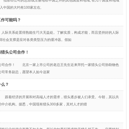
 指那些公司的总部或注册地在中国之外的其他国度和地域, 在几个国度和地域
入中国的大约有100家左右,
工作可能吗？
人际关系处置得熟能生巧大无益处。了解实质，构成才能，而且坚持好的人际
得社会支撑是应对各类类型压力的缓冲器。假如
与猎头公司合作！
公司合作！ 北京一家上市公司的老总王先生近来拜托一家猎头公司协助物色
公司常务副总，愿望本人如今这家
什么？
 跟着经济的开展和对高端人才的需求，猎头逐步被人们承受。今朝，其以共
中介机构。据悉，中国现有猎头300多家，其对人才的猎