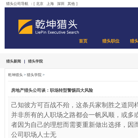
猎头公司导航
：[
北京
上海
深圳
其他
]
首页
猎头职位
猎
猎头新闻
|
猎头学院
乾坤猎头
>
猎头学院
>
房地产猎头公司谈：职场转型警惕四大风险
己知彼方可百战不殆，这条兵家制胜之道同
并非所有的人职场之路都会一帆风顺，或多
者因为自己的理想而需要重新做出选择，因
公司职场人士无