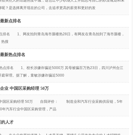
猎头挖人的话题热度不减，这也让不少职场人士开始思考自己的职业规划和未
择呢？是选择离开现在的公司，去追求更高的薪资和更好的发
大最新点排名
最新点排名 1、网友拍到青岛海市蜃楼热28日，有网友在青岛拍到了海市蜃楼，
 热搜
十大最新热点排名
最新热点排名 1、校长涉嫌诈骗近5000万 其母被骗百万热23日，四川泸州合江
庭审理。据了解，童敏涉嫌诈骗近5000
企业 中国区采购经理 50万
业 中国区采购经理 50万 自我评价： 制造业和汽车行业采购供应链，5年
0年汽车行业中国区采购管理，产品
展的人才