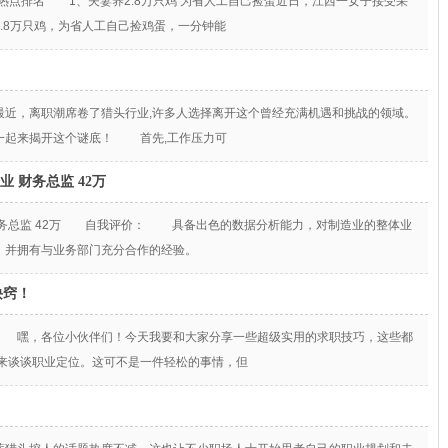
最新热点排名 1、夫妻养2.8万只鸡 为省人工自己捡蛋近日，江西一女子接受采
.8万只鸡，为省人工自己捡鸡蛋，一分钟能
？
近，离职潮席卷了猎头行业,许多人选择离开这个曾经充满机遇和挑战的领域。
一起来揭开这个谜底！ 首先,工作压力可
业 财务总监 42万
 财务总监 42万 自我评价： 具备出色的数据分析能力，对制造业的整体业
，并拥有与业务部门充分合作的经验。
诀窍！
 嘿，各位小伙伴们！今天我要和大家分享一些超级实用的求职技巧，这些都
来谈谈职业定位。这可不是一件轻松的事情，但