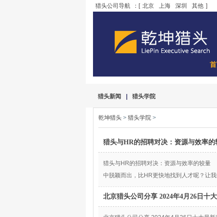
猎头公司导航
：[
北京
上海
深圳
其他
]
首
猎头新闻
|
猎头学院
乾坤猎头
>
猎头学院
>
猎头与HR的招聘对决：资源与效率的
猎头与HR的招聘对决：资源与效率的较量
中脱颖而出，比HR更快地找到人才呢？让
北京猎头公司分享 2024年4月26日