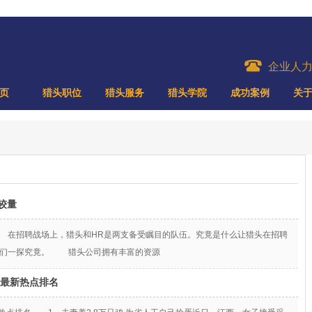
企业人
页
猎头职位
猎头服务
猎头学院
成功案例
关
较量
 在招聘战场上，猎头和HR是两支备受瞩目的队伍。究竟是什么让猎头在招聘
我们一探究竟。 猎头公司拥有丰富的资源
十大最新热点排名