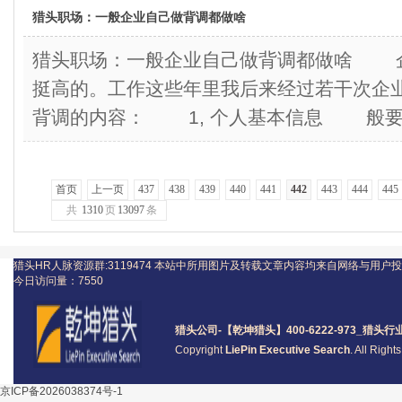
猎头职场：一般企业自己做背调都做啥
猎头职场：一般企业自己做背调都做啥 
挺高的。工作这些年里我后来经过若干次企
背调的内容： 1, 个人基本信息 般
首页
上一页
437
438
439
440
441
442
443
444
445
共
1310
页
13097
条
猎头HR人脉资源群:3119474
本站中所用图片及转载文章内容均来自网络与用户投
今日访问量：
7550
猎头公司
-【乾坤猎头】400-6222-973_
猎头
行
Copyright
LiePin Executive Search
. All Righ
京ICP备2026038374号-1