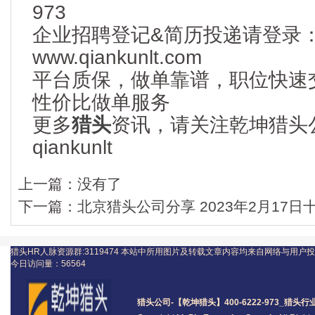
973
企业招聘登记&简历投递请登录
www.qiankunlt.com
平台质保，做单靠谱，职位快速
性价比做单服务
更多
猎头
资讯，请关注乾坤猎头
qiankunlt
上一篇：
没有了
下一篇：
北京猎头公司分享 2023年2月17
猎头HR人脉资源群:3119474
本站中所用图片及转载文章内容均来自网络与用户投
今日访问量：
56564
猎头公司
-【乾坤猎头】400-6222-973_
猎头
行