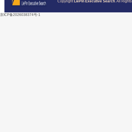
Copyright
LiePin Executive Search
. All Righ
京ICP备2026038374号-1