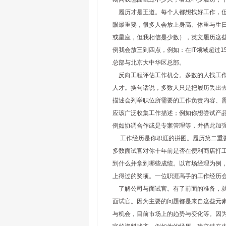
履历才是王道。每个人都想找好工作，但
眼最重要，很多人会放上身高、体重与生
或星座，但我相信是少数），英文履历这
例我会放三到四点，例如：在IT领域超过
总部与北京大中华区总部。
反向工程评估工作机会。多数的人找工作
人才。换句话说，多数人只是把履历丢出去就等幸
描述会列举职位所需要的工作负责内容、
应该广泛收集工作描述；例如你想尝试产
例如协调合作或是专案管理等，并借此加
工作经历是你职涯的拼图。履历第二重要
多数面试官对你十年前是否在便利商店打
到什么并拿到哪些成绩。以市场经理为例
上得过的奖项。一位职涯高手的工作经历
了解公司与面试官。有了前面的准备，就
面试官。因为主要的问题都是来自这些元
与机会，目前市场上的趋势与变化等。因