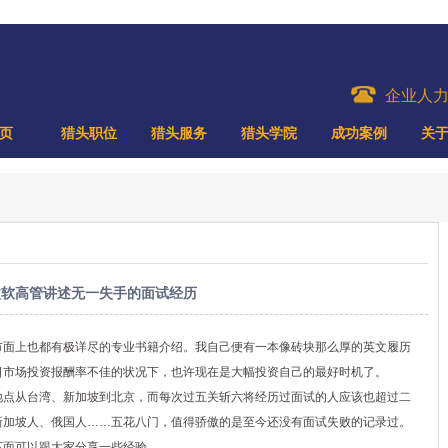
企业人
页
猎头职位
猎头服务
猎头学院
成功案例
关
微软高管讲述无一失手的面试经历
市面上也都有极详尽的专业书籍介绍。我自己便有一本像砖块那么厚的英文履历
日市场投资报酬率不佳的状况下，也许现在是大幅投资自己的最好时机了。
点从台湾、新加坡到北京，而每次过五关斩六将经历过面试的人应该也超过二
新加坡人、俄国人……五花八门，值得骄傲的是至今还没有面试失败的记录过。
下面可以跟大家分享一些经验。