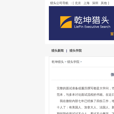
猎头公司导航
：[
北京
上海
深圳
其他
]
首
猎头新闻
|
猎头学院
乾坤猎头
>
猎头学院
>
完整的面试准备或履历撰写都是大学问，
范本，与多本讨论面试流程的书籍。在近
我在微软内部七年已经换了四份工作，地
十人了：有美国人、加拿大人、法国人、
期间我也面试过不少人，看过不少履历，