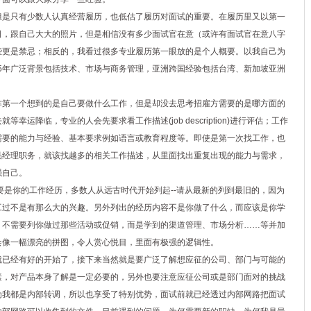
是只有少数人认真经营履历，也低估了履历对面试的重要。在履历里又以第一
日，跟自己大大的照片，但是相信没有多少面试官在意（或许有面试官在意八字
些更是禁忌；相反的，我看过很多专业履历第一眼放的是个人概要。以我自己为
15年广泛背景包括技术、市场与商务管理，亚洲跨国经验包括台湾、新加坡亚洲
第一个想到的是自己要做什么工作，但是却没去思考招雇方需要的是哪方面的
运降临，专业的人会先要求看工作描述(job description)进行评估；工作
需要的能力与经验、基本要求例如语言或教育程度等。即使是第一次找工作，也
品经理职务，就该找越多的相关工作描述，从里面找出重复出现的能力与需求，
强自己。
是你的工作经历，多数人从远古时代开始列起--请从最新的列到最旧的，因为
工过不是有那么大的兴趣。另外列出的经历内容不是你做了什么，而应该是你学
，不需要列你做过那些活动或促销，而是学到的渠道管理、市场分析……等并加
会像一幅漂亮的拼图，令人赏心悦目，里面有极强的逻辑性。
已经有好的开始了，接下来当然就是要广泛了解想应征的公司、部门与可能的
素，对产品本身了解是一定必要的，另外也要注意应征公司或是部门面对的挑战
为我都是内部转调，所以也享受了特别优势，面试前就已经透过内部网路把面试