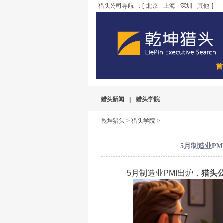
猎头公司导航
：[
北京
上海
深圳
其他
]
首
猎头新闻
|
猎头学院
乾坤猎头
>
猎头学院
>
5月制造业P
5月制造业PMI出炉，
猎头