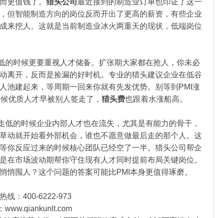
而更值钱了。
猎头公司
最近接到的制造业订单也印证了这一
，但智能制造方向的岗位反而开出了更高的薪资，有些企业
成来挖人。这就是当前制造业冰火两重天的现状，低端岗位
低的时候更要重视人才储备。扩张期大家都在抢人，你未必
动离开，反而是捡漏的好时机。专业的猎头建议企业在低谷
人池建起来，等周期一回来你就有先发优势。别等到PMI涨
时候优质人才早被别人签走了，
猎头费
也跟着水涨船高。
走低的时候企业内部人才也在流失，尤其是有能力的骨干，
草动就开始看外部机会，谁也不愿意做最后走的那个人。这
等你反应过来的时候核心团队已经空了一半。猎头公司帮企
是在市场波动期帮你守住现有人才同时提前布局关键岗位。
悄悄囤人？这个问题的答案可能比PMI本身更值得琢磨。
：400-6222-973
qiankunlt.com