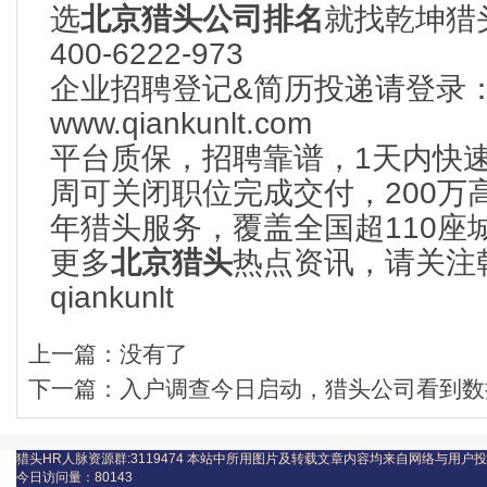
选
北京猎头公司排名
就找乾坤猎
400-6222-973
企业招聘登记&简历投递请登录
www.qiankunlt.com
平台质保，招聘靠谱，1天内快
周可关闭职位完成交付，200万
年猎头服务，覆盖全国超110座
更多
北京猎头
热点资讯，请关注
qiankunlt
上一篇：
没有了
下一篇：
入户调查今日启动，猎头公司看到数
猎头HR人脉资源群:3119474
本站中所用图片及转载文章内容均来自网络与用户投
今日访问量：
80143