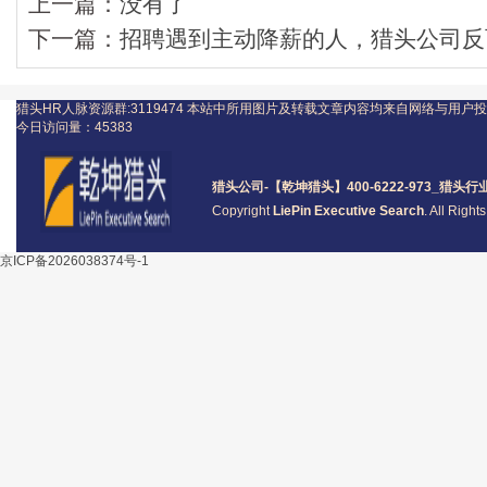
上一篇：
没有了
下一篇：
招聘遇到主动降薪的人，猎头公司反
猎头HR人脉资源群:3119474
本站中所用图片及转载文章内容均来自网络与用户投
今日访问量：
45383
猎头公司
-【乾坤猎头】400-6222-973_
猎头
行
Copyright
LiePin Executive Search
. All Righ
京ICP备2026038374号-1