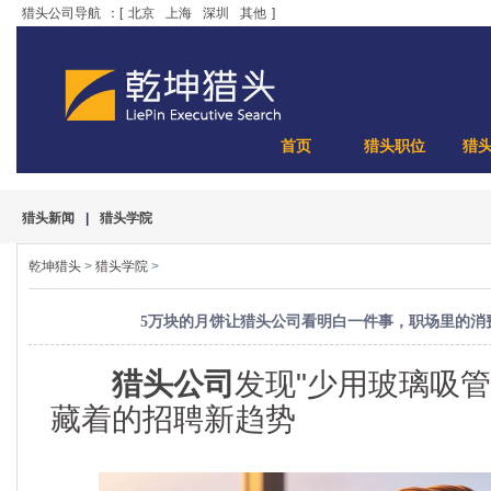
猎头公司导航
：[
北京
上海
深圳
其他
]
首页
猎头职位
猎
猎头新闻
|
猎头学院
乾坤猎头
>
猎头学院
>
5万块的月饼让猎头公司看明白一件事，职场里的消
猎头公司
发现"少用玻璃吸管
藏着的招聘新趋势