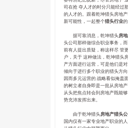
司在抢 夺人才的时分只能经过那
的人才的。跟着乾坤猎头房地产
新可能性，一起整个
猎头行业
的
据可靠消息，乾坤猎头
房地
头公司那样做综合职业事务，而
前有人提出质疑，称这样尽 管
户，关于 这种做法，乾坤猎头
产方面进行运营，可是他们是对
倾向于进行多个职业的猎头方向
因而多元运营的 战略看似掩盖
的树立者自身即是一批从房地产
从头把焦点转会到房地产既能够
势充沛发挥出来。
由于乾坤猎头
房地产猎头公
国内仅有一家专业地产职业的人