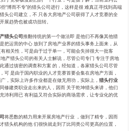
些“博而不专”的猎头公司进行，这样是很 难真正寻找到高端
猎头公司建立，不 只各大房地产公司获得了人才竞赛的全
开展趋势也被成功扭转。
产猎头公司
推翻传统的第一个做法即 是他们不再像其他猎
是把运营的中心 放到了房地产业界的猎头事务上面来，从
更有相关性，可是由于过于单一，可能会失掉很大一批客
房地产猎头公司的有关人士解说，尽管公司专门 专注于房地
此通过缜密的调查和方案 的，经知道，各家猎头公司尽管
，可 是由于国内职业的人才竞赛首要会集在房地产方面，
面广，实际上许多作业都是在做无用功，实际上，
猎头行业
同修建类职业走出来的人，因而 关于乾坤猎头来讲，他们
充沛利用已 有利益又符合实际的商场需求，让专业化的优
司
将悉数的精力用来开展房地产行业 ，做到了精专，因而
才猎头机构的他 们很快就走到了比同类公司更高的位置，