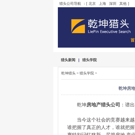
猎头公司导航
：[
北京
上海
深圳
其他
]
首
猎头新闻
|
猎头学院
乾坤猎头
>
猎头学院
>
乾坤房
乾坤
房地产猎头公司
：谱出
当今这个社会的竞赛越来越剧
谁把握了真正的人才，谁就把握
赛特别记忆犹新，尽管房地 产