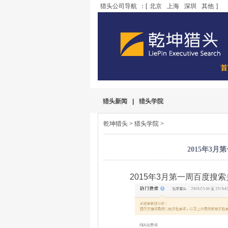
猎头公司导航
：[
北京
上海
深圳
其他
]
首
猎头新闻
|
猎头学院
乾坤猎头
>
猎头学院
>
2015年3
2015年3月第一周百度搜索