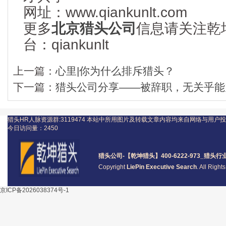
网址：www.qiankunlt.com
更多
北京猎头公司
信息请关注乾
台：qiankunlt
上一篇：
心里|你为什么排斥猎头？
下一篇：
猎头公司分享——被辞职，无关乎能
猎头HR人脉资源群:3119474
本站中所用图片及转载文章内容均来自网络与用户投
今日访问量：
2450
猎头公司
-【乾坤猎头】400-6222-973_
猎头
行
Copyright
LiePin Executive Search
. All Righ
京ICP备2026038374号-1