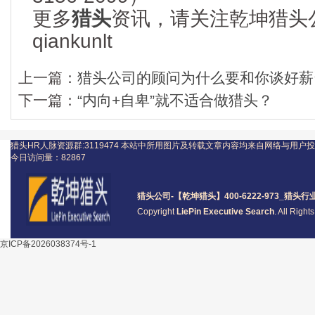
更多
猎头
资讯，请关注乾坤猎头
qiankunlt
上一篇：
猎头公司的顾问为什么要和你谈好薪
下一篇：
“内向+自卑”就不适合做猎头？
猎头HR人脉资源群:3119474
本站中所用图片及转载文章内容均来自网络与用户投
今日访问量：
82867
猎头公司
-【乾坤猎头】400-6222-973_
猎头
行
Copyright
LiePin Executive Search
. All Righ
京ICP备2026038374号-1