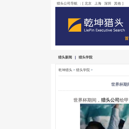
猎头公司导航
：[
北京
上海
深圳
其他
]
首
猎头新闻
|
猎头学院
乾坤猎头
>
猎头学院
>
世界杯期
世界杯期间，
猎头公司
给甲