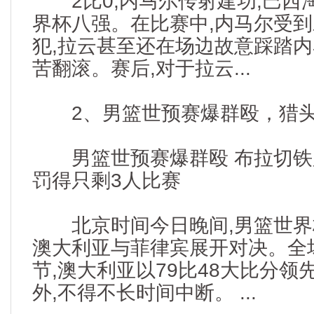
2比0,内马尔传射建功,巴西淘
界杯八强。在比赛中,内马尔受
犯,拉云甚至还在场边故意踩踏内
苦翻滚。赛后,对于拉云...
2、男篮世预赛爆群殴，猎头资讯
男篮世预赛爆群殴 布拉切铁
罚得只剩3人比赛
北京时间今日晚间,男篮世界
澳大利亚与菲律宾展开对决。全
节,澳大利亚以79比48大比分领
外,不得不长时间中断。 ...