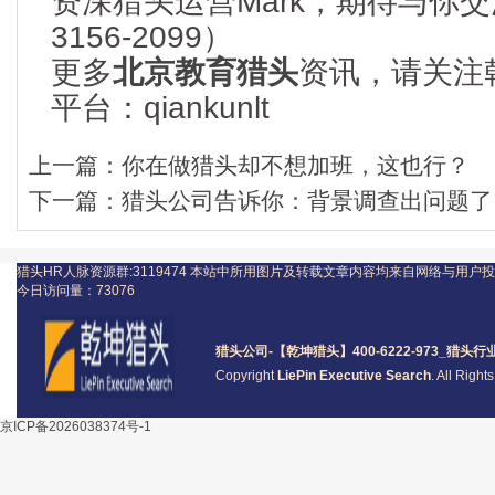
资深猎头运营Mark，期待与你交流
3156-2099）
更多
北京教育猎头
资讯，请关注
平台：qiankunlt
上一篇：
你在做猎头却不想加班，这也行？
下一篇：
猎头公司告诉你：背景调查出问题了
猎头HR人脉资源群:3119474
本站中所用图片及转载文章内容均来自网络与用户投
今日访问量：
73076
猎头公司
-【乾坤猎头】400-6222-973_
猎头
行
Copyright
LiePin Executive Search
. All Righ
京ICP备2026038374号-1