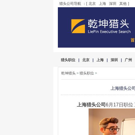
猎头公司导航
：[
北京
上海
深圳
其他
]
首
猎头职位
|
北京
|
上海
|
深圳
|
广州
乾坤猎头
>
猎头职位
>
上海猎头公司6
上海猎头公司
6月17日职位