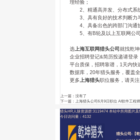
理经验；
2、精通高并发、分布式系统
3、具有良好的技术判断力与
4、具备出色的跨部门沟通协
5、有B轮及以上互联网公司
选
上海互联网猎头公司
就找乾坤猎
企业招聘登记&简历投递请登录：www.
平台质保，招聘靠谱，1天内快
数据库，20年猎头服务，覆盖全
更多
上海猎头
职位服务，请关注乾坤
上一篇：
没有了
下一篇：
上海猎头公司6月9日职位 AI软件工程师 
猎头HR人脉资源群:3119474
本站中所用图片及
今日访问量：
4132
猎头公司
-【乾