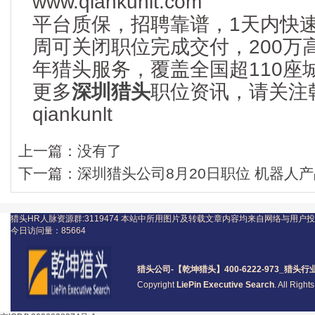
www.qiankunlt.com
平台质保，招聘靠谱，1天内快
周可关闭职位完成交付，200万
年猎头服务，覆盖全国超110座
更多
深圳猎头
职位资讯，请关注
qiankunlt
上一篇：
没有了
下一篇：
深圳猎头公司8月20日职位 机器人产品
猎头HR人脉资源群:3119474
本站中所用图片及转载文章内容均来自网络与用户投
今日访问量：
85664
猎头公司
-【乾坤猎头】400-6222-973_
猎头
行
Copyright
LiePin Executive Search
. All Righ