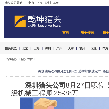
猎头公司导航
：[
北京
上海
深圳
其他
]
首页
猎头职位
猎
猎头职位
|
北京
|
上海
|
深圳
|
广州
|
天津
|
杭州
|
太原
|
珠海
乾坤猎头
>
猎头职位
>
深圳猎头公司8月27日职位 某智能制造公司 高级机
深圳猎头公司
8月27日职位
级机械工程师 25-38万