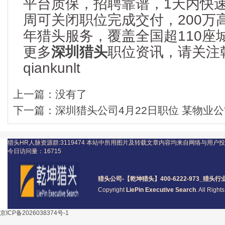
平台质保，招聘靠谱，1天内快
周可关闭职位完成交付，200万
年猎头服务，覆盖全国超110座
更多
深圳猎头
职位资讯，请关注
qiankunlt
上一篇：
没有了
下一篇：
深圳猎头公司4月22日职位 某物业公司
猎头HR人脉资源群:3119474
本站中所用图片及转载文章内容均来自网络与用户投
今日访问量：
16715
猎头公司
-【乾坤猎头】400-6222-973_
猎头
行
Copyright
LiePin Executive Search
. All Righ
京ICP备2026038374号-1