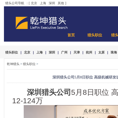
猎头公司导航
：[
北京
上海
深圳
其他
]
首页
猎头职位
猎
猎头职位
|
北京
|
上海
|
深圳
|
广州
|
天津
|
杭州
|
太原
|
珠海
乾坤猎头
>
猎头职位
>
深圳猎头公司5月8日职位 高级机械研发设计 
深圳猎头公司
5月8日职位 
12-124万