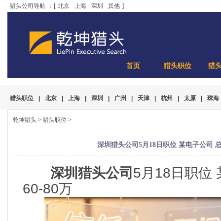
猎头公司导航
：[
北京
上海
深圳
其他
]
首页
猎头职位
猎
猎头职位
|
北京
|
上海
|
深圳
|
广州
|
天津
|
杭州
|
太原
|
珠海
乾坤猎头
>
猎头职位
>
深圳猎头公司5月18日职位 某电子公司 总经
深圳猎头公司
5月18日职位
60-80万