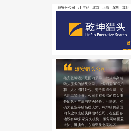
雄安分公司
：[
主站
北京
上海
深圳
其他
首
雄安猎头公司
雄安乾坤猎头是国内最早一批从事高端
猎头服务的猎头公司，业务涵盖RPO招
聘、人才招聘外包、劳务派遣公司、灵
活用工等业务。公司拥有资深的猎头服
务团队和丰富的猎头经验，可快速、准
确为企业寻猎高端人才。乾坤猎聘是国
内专业领先猎头网招聘公司，在全国各
地设有60多家分支机构，服务网络覆盖
大陆、港澳台、东南亚及北美地区。