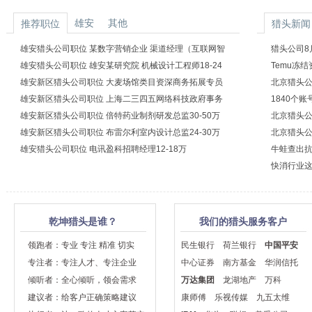
雄安
其他
推荐职位
猎头新闻
雄安猎头公司职位 某数字营销企业 渠道经理（互联网智
猎头公司8月
能营销）14-28万
雄安猎头公司职位 雄安某研究院 机械设计工程师18-24
Temu冻
万
雄安新区猎头公司职位 大麦场馆类目资深商务拓展专员
北京猎头公
20-40万
雄安新区猎头公司职位 上海二三四五网络科技政府事务
1840个
经理
雄安新区猎头公司职位 倍特药业制剂研发总监30-50万
北京猎头公
雄安新区猎头公司职位 布雷尔利室内设计总监24-30万
北京猎头公
雄安猎头公司职位 电讯盈科招聘经理12-18万
牛蛙查出抗
快消行业这
乾坤猎头是谁？
我们的猎头服务客户
领跑者：专业 专注 精准 切实
民生银行
荷兰银行
中国平安
专注者：专注人才、专注企业
中心证券
南方基金
华润信托
倾听者：全心倾听，领会需求
万达集团
龙湖地产
万科
建议者：给客户正确策略建议
康师傅
乐视传媒
九五太维