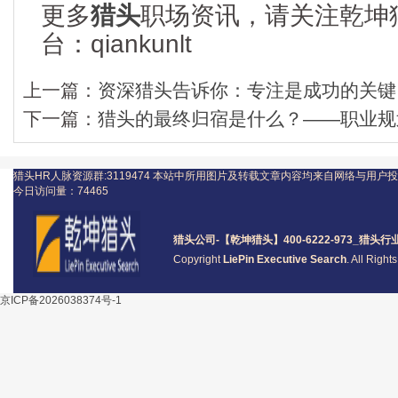
更多
猎头
职场资讯，请关注乾坤
台：qiankunlt
上一篇：
资深猎头告诉你：专注是成功的关键
下一篇：
猎头的最终归宿是什么？——职业规
猎头HR人脉资源群:3119474
本站中所用图片及转载文章内容均来自网络与用户投
今日访问量：
74465
猎头公司
-【乾坤猎头】400-6222-973_
猎头
行
Copyright
LiePin Executive Search
. All Righ
京ICP备2026038374号-1