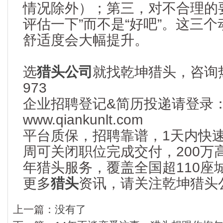
情况除外）；第三，对不合理的
评估一下”而不是“好吧”。这三
舒适度会大幅提升。
选
猎头公司
就找乾坤猎头，咨询热线
973
企业招聘登记&简历投递请登录
www.qiankunlt.com
平台质保，招聘靠谱，1天内快
周可关闭职位完成交付，200万
年猎头服务，覆盖全国超110座
更多
猎头
资讯，请关注乾坤猎头公司：
上一篇：
没有了