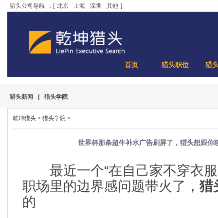
猎头公司导航
：[
北京
上海
深圳
其他
]
首页
猎头职位
猎
猎头新闻
|
猎头学院
乾坤猎头
>
猎头学院
>
世界杯那条超牛补水广告刷屏了，猎头想跟你
最近一个“在自己家不穿衣服
职场里的边界感问题带火了，
猎
的