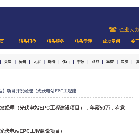
企业人
页
猎头职位
猎头服务
猎头学院
成功案例
关
|
天津
|
杭州
|
太原
|
珠海
|
佛山
|
宁波
|
成都
|
重庆
|
武汉
|
位】项目开发经理（光伏电站EPC工程建
发经理（光伏电站EPC工程建设项目），年薪50万，有意
伏电站EPC工程建设项目）