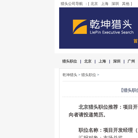
猎头公司导航
：[
北京
上海
深圳
其他
]
首
猎头职位
|
北京
|
上海
|
深圳
|
广州
乾坤猎头
>
猎头职位
>
【猎头职
北京猎头
职位推荐：项目开
向者请投递简历。
职位名称：项目开发经理（光
汇报对象：市场总监