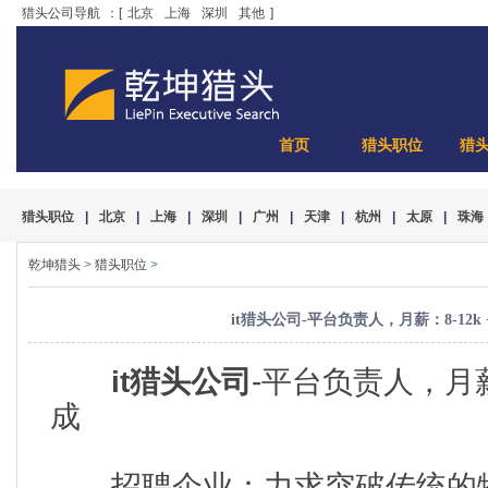
猎头公司导航
：[
北京
上海
深圳
其他
]
首页
猎头职位
猎
猎头职位
|
北京
|
上海
|
深圳
|
广州
|
天津
|
杭州
|
太原
|
珠海
乾坤猎头
>
猎头职位
>
it猎头公司-平台负责人，月薪：8-12k
it猎头公司
-平台负责人，月薪：
成
招聘企业：力求突破传统的物