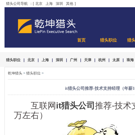
猎头公司导航
：[
北京
上海
深圳
其他
]
首页
猎头职位
猎
猎头职位
|
北京
|
上海
|
深圳
|
广州
|
天津
|
杭州
|
太原
|
珠海
乾坤猎头
>
猎头职位
>
it猎头公司推荐-技术支持经理（年薪
互联网
it猎头公司
推荐-技术
万左右）