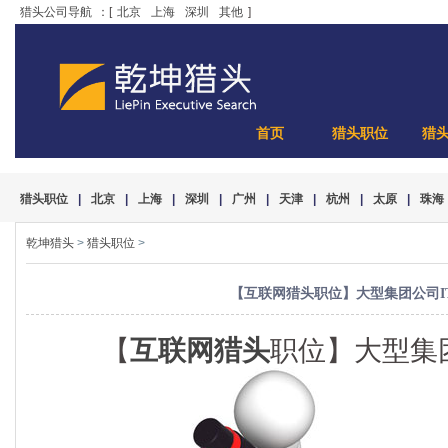
猎头公司导航
：[
北京
上海
深圳
其他
]
首页
猎头职位
猎
猎头职位
|
北京
|
上海
|
深圳
|
广州
|
天津
|
杭州
|
太原
|
珠海
乾坤猎头
>
猎头职位
>
【互联网猎头职位】大型集团公司I
【
互联网猎头
职位】大型集