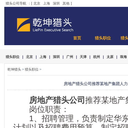
猎头公司导航
：[
北京
上海
深圳
其他
]
首页
猎头职位
猎
猎头职位
|
北京
|
上海
|
深圳
|
广州
|
天津
|
杭州
|
太原
|
珠海
乾坤猎头
>
猎头职位
>
房地产猎头公司推荐某地产集团人力
房地产猎头公司
推荐某地产
岗位职责：
1、招聘管理，负责制定华东
计划以及招聘费用预算，制定招