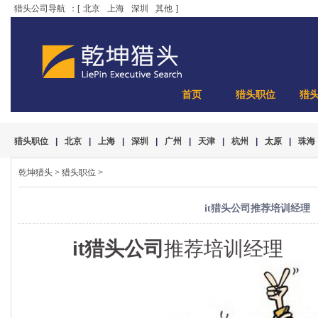
猎头公司导航
：[
北京
上海
深圳
其他
]
首页
猎头职位
猎
猎头职位
|
北京
|
上海
|
深圳
|
广州
|
天津
|
杭州
|
太原
|
珠海
乾坤猎头
>
猎头职位
>
it猎头公司推荐培训经理
it猎头公司
推荐培训经理