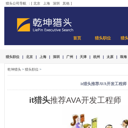
猎头公司导航
：[
北京
上海
深圳
其他
]
首页
猎头职位
猎
猎头职位
|
北京
|
上海
|
深圳
|
广州
|
天津
|
杭州
|
太原
|
珠海
乾坤猎头
>
猎头职位
>
it猎头推荐AVA开发工程师
it猎头
推荐AVA开发工程师