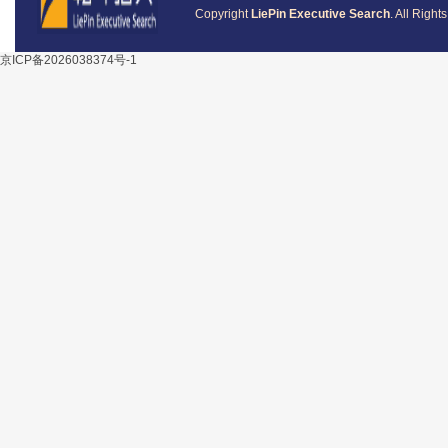
Copyright
LiePin Executive Search
. All Righ
京ICP备2026038374号-1