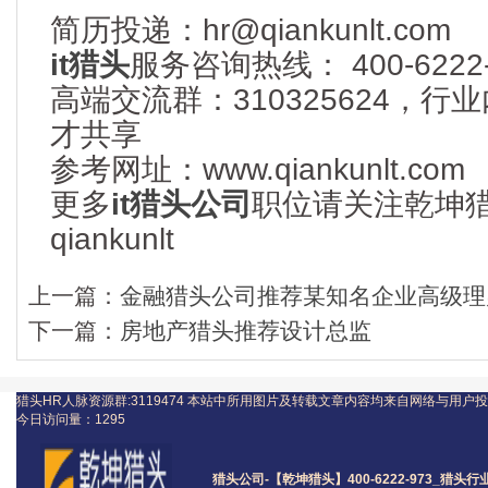
简历投递：hr@qiankunlt.com
it猎头
服务咨询热线： 400-6222-
高端交流群：310325624，
才共享
参考网址：www.qiankunlt.com
更多
it猎头公司
职位请关注乾坤
qiankunlt
上一篇：
金融猎头公司推荐某知名企业高级理
下一篇：
房地产猎头推荐设计总监
猎头HR人脉资源群:3119474
本站中所用图片及转载文章内容均来自网络与用户投
今日访问量：
1295
猎头公司
-【乾坤猎头】400-6222-973_
猎头
行