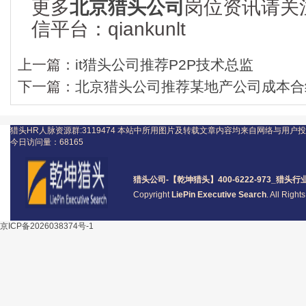
更多
北京猎头公司
岗位资讯请关
信平台：qiankunlt
上一篇：
it猎头公司推荐P2P技术总监
下一篇：
北京猎头公司推荐某地产公司成本合
猎头HR人脉资源群:3119474
本站中所用图片及转载文章内容均来自网络与用户投
今日访问量：
68165
猎头公司
-【乾坤猎头】400-6222-973_
猎头
行
Copyright
LiePin Executive Search
. All Righ
京ICP备2026038374号-1