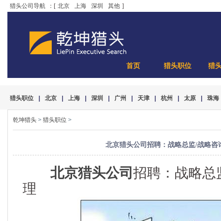
猎头公司导航
：[
北京
上海
深圳
其他
]
首页
猎头职位
猎
猎头职位
|
北京
|
上海
|
深圳
|
广州
|
天津
|
杭州
|
太原
|
珠海
乾坤猎头
>
猎头职位
>
北京猎头公司招聘：战略总监/战略咨
北京猎头公司
招聘：战略总
理