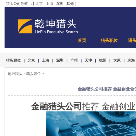
猎头公司导航
：[
北京
上海
深圳
其他
]
首页
猎头职位
猎
猎头职位
|
北京
|
上海
|
深圳
|
广州
|
天津
|
杭州
|
太原
|
珠海
乾坤猎头
>
猎头职位
>
金融猎头公司推荐 金融创业合
金融猎头公司
推荐 金融创