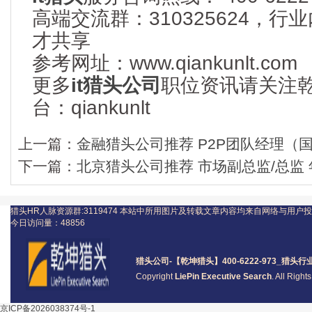
高端交流群：310325624，
才共享
参考网址：www.qiankunlt.com
更多
it猎头公司
职位资讯请关注
台：qiankunlt
上一篇：
金融猎头公司推荐 P2P团队经理（
下一篇：
北京猎头公司推荐 市场副总监/总监 
猎头HR人脉资源群:3119474
本站中所用图片及转载文章内容均来自网络与用户投
今日访问量：
48856
猎头公司
-【乾坤猎头】400-6222-973_
猎头
行
Copyright
LiePin Executive Search
. All Righ
京ICP备2026038374号-1