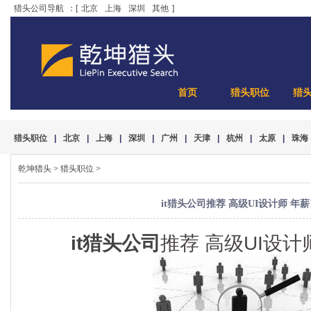
猎头公司导航
：[
北京
上海
深圳
其他
]
首页
猎头职位
猎
猎头职位
|
北京
|
上海
|
深圳
|
广州
|
天津
|
杭州
|
太原
|
珠海
乾坤猎头
>
猎头职位
>
it猎头公司推荐 高级UI设计师 年薪1
it猎头公司
推荐 高级UI设计师