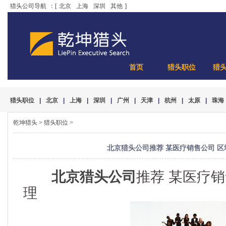
猎头公司导航
：[
北京
上海
深圳
其他
]
首页
猎头职位
猎
猎头职位
|
北京
|
上海
|
深圳
|
广州
|
天津
|
杭州
|
太原
|
珠海
乾坤猎头
>
猎头职位
>
北京猎头公司推荐 某医疗销售公司 区
北京猎头公司
推荐 某医疗
理