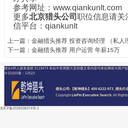
参考网址：www.qiankunlt.com
更多
北京猎头公司
职位信息请关
信平台：qiankunlt
上一篇：
金融猎头推荐 投资咨询经理 （私人
下一篇：
金融猎头推荐 用户运营 年薪15万
猎头HR人脉资源群:3119474
本站中所用图片及转载文章内容均来自网络与用户投
今日访问量：
12523
猎头公司
-【乾坤猎头】400-6222-973_
猎头
行
Copyright
LiePin Executive Search
. All Righ
京ICP备2026038374号-1